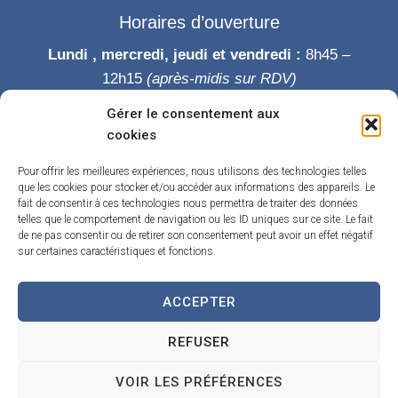
Horaires d’ouverture
Lundi , mercredi, jeudi et vendredi :
8h45 –
12h15
(après-midis sur RDV)
Mardi :
8h45-12h15 puis 14h-19h
Gérer le consentement aux
Samedi :
9h-12h
cookies
Permanence des élus le samedi matin
Pour offrir les meilleures expériences, nous utilisons des technologies telles
que les cookies pour stocker et/ou accéder aux informations des appareils. Le
fait de consentir à ces technologies nous permettra de traiter des données
telles que le comportement de navigation ou les ID uniques sur ce site. Le fait
de ne pas consentir ou de retirer son consentement peut avoir un effet négatif
sur certaines caractéristiques et fonctions.
ACCEPTER
Accueil
Accessibilité
Contact
Confidentialité
REFUSER
Mentions légales
Traitement de données personnelles
Plan du site
VOIR LES PRÉFÉRENCES