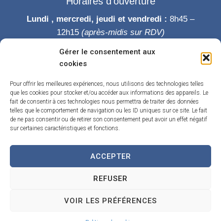
Horaires d’ouverture
Lundi , mercredi, jeudi et vendredi :
8h45 –
12h15
(après-midis sur RDV)
Mardi :
8h45-12h15 puis 14h-19h
Gérer le consentement aux
Samedi :
9h-12h
cookies
Permanence des élus le samedi matin
Pour offrir les meilleures expériences, nous utilisons des technologies telles
que les cookies pour stocker et/ou accéder aux informations des appareils. Le
fait de consentir à ces technologies nous permettra de traiter des données
telles que le comportement de navigation ou les ID uniques sur ce site. Le fait
de ne pas consentir ou de retirer son consentement peut avoir un effet négatif
sur certaines caractéristiques et fonctions.
ACCEPTER
Accueil
Accessibilité
Contact
Confidentialité
REFUSER
Mentions légales
Traitement de données personnelles
Plan du site
VOIR LES PRÉFÉRENCES
Propulsé par Utopia
(sites internet de collectivités & GRC/GRU)