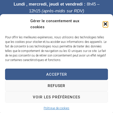
Lundi , mercredi, jeudi et vendredi :
8h45 –
12h15
(après-midis sur RDV)
Mardi :
8h45-12h15 puis 14h-19h
Gérer le consentement aux
Samedi :
9h-12h
cookies
Permanence des élus le samedi matin
Pour offrir les meilleures expériences, nous utilisons des technologies telles
que les cookies pour stocker et/ou accéder aux informations des appareils. Le
fait de consentir à ces technologies nous permettra de traiter des données
telles que le comportement de navigation ou les ID uniques sur ce site. Le fait
de ne pas consentir ou de retirer son consentement peut avoir un effet négatif
sur certaines caractéristiques et fonctions.
ACCEPTER
Accueil
Accessibilité
Contact
Confidentialité
REFUSER
Mentions légales
Traitement de données personnelles
Plan du site
VOIR LES PRÉFÉRENCES
Propulsé par Utopia
(sites internet de collectivités & GRC/GRU)
Politique de cookies