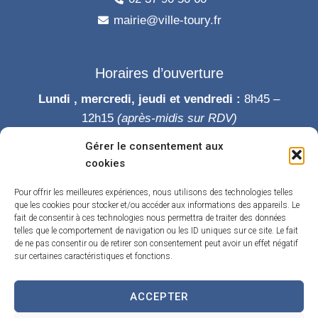
mairie@ville-toury.fr
Horaires d’ouverture
Lundi , mercredi, jeudi et vendredi :
8h45 –
12h15
(après-midis sur RDV)
Mardi :
8h45-12h15 puis 14h-19h
Gérer le consentement aux
Samedi :
9h-12h
cookies
Permanence des élus le samedi matin
Pour offrir les meilleures expériences, nous utilisons des technologies telles
que les cookies pour stocker et/ou accéder aux informations des appareils. Le
fait de consentir à ces technologies nous permettra de traiter des données
telles que le comportement de navigation ou les ID uniques sur ce site. Le fait
de ne pas consentir ou de retirer son consentement peut avoir un effet négatif
sur certaines caractéristiques et fonctions.
ACCEPTER
Accueil
Accessibilité
Contact
Confidentialité