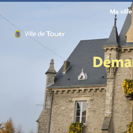
contenu
principal
Ma ville
Démar