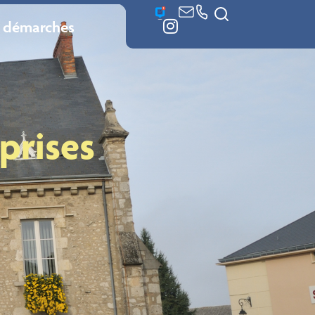
 démarches
prises