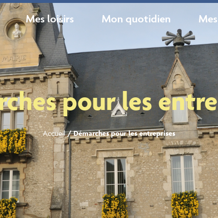
Mes loisirs
Mon quotidien
Mes
ches pour les entre
Accueil
/
Démarches pour les entreprises