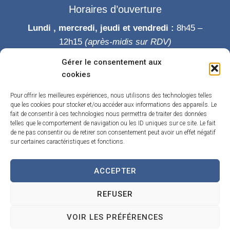
Horaires d’ouverture
Lundi , mercredi, jeudi et vendredi :
8h45 –
12h15
(après-midis sur RDV)
Mardi :
8h45-12h15 puis 14h-19h
Gérer le consentement aux
Samedi :
9h-12h
cookies
Permanence des élus le samedi matin
Pour offrir les meilleures expériences, nous utilisons des technologies telles
que les cookies pour stocker et/ou accéder aux informations des appareils. Le
fait de consentir à ces technologies nous permettra de traiter des données
telles que le comportement de navigation ou les ID uniques sur ce site. Le fait
de ne pas consentir ou de retirer son consentement peut avoir un effet négatif
sur certaines caractéristiques et fonctions.
ACCEPTER
Accueil
Accessibilité
Contact
Confidentialité
REFUSER
Mentions légales
Traitement de données personnelles
Plan du site
VOIR LES PRÉFÉRENCES