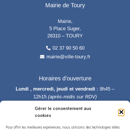
Mairie de Toury
Mairie,
5 Place Suger,
28310 – TOURY
02 37 90 50 60
mairie@ville-toury.fr
Horaires d’ouverture
Lundi , mercredi, jeudi et vendredi :
8h45 –
12h15
(après-midis sur RDV)
Mardi :
8h45-12h15 puis 14h-19h
Gérer le consentement aux
Samedi :
9h-12h
cookies
Permanence des élus le samedi matin
Pour offrir les meilleures expériences, nous utilisons des technologies telles