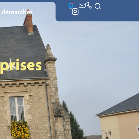
 démarches
prises