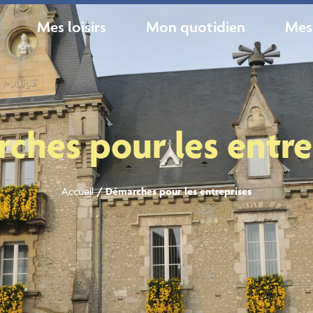
Mes loisirs
Mon quotidien
Mes
ches pour les entre
Accueil
/
Démarches pour les entreprises