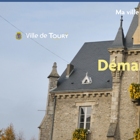
contenu
principal
Ma ville
Démar