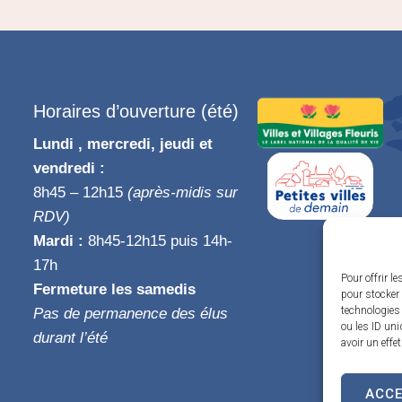
Horaires d’ouverture (été)
Lundi , mercredi, jeudi et
vendredi :
8h45 – 12h15
(après-midis sur
RDV)
Mardi :
8h45-12h15 puis 14h-
17h
Pour offrir l
Fermeture les samedis
pour stocker 
technologies
Pas de permanence des élus
ou les ID uni
durant l’été
avoir un effe
ACC