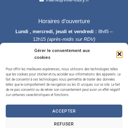
Horaires d’ouverture
Lundi , mercredi, jeudi et vendredi :
8h45 –
12h15
(après-midis sur RDV)
Mardi :
8h45-12h15 puis 14h-19h
Gérer le consentement aux
Samedi :
9h-12h
cookies
Permanence des élus le samedi matin
Pour offrir les meilleures expériences, nous utilisons des technologies telles
que les cookies pour stocker et/ou accéder aux informations des appareils. Le
fait de consentir à ces technologies nous permettra de traiter des données
telles que le comportement de navigation ou les ID uniques sur ce site. Le fait
de ne pas consentir ou de retirer son consentement peut avoir un effet négatif
sur certaines caractéristiques et fonctions.
ACCEPTER
Accueil
Accessibilité
Contact
Confidentialité
REFUSER
Mentions légales
Traitement de données personnelles