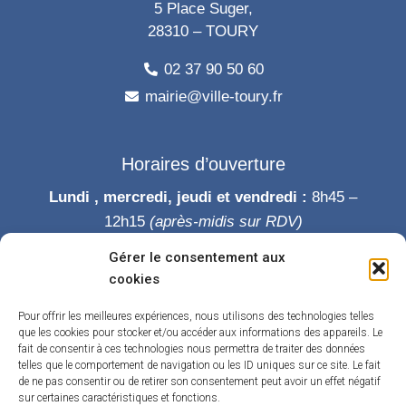
5 Place Suger,
28310 – TOURY
02 37 90 50 60
mairie@ville-toury.fr
Horaires d’ouverture
Lundi , mercredi, jeudi et vendredi :
8h45 –
12h15
(après-midis sur RDV)
Mardi :
8h45-12h15 puis 14h-19h
Gérer le consentement aux
Samedi :
9h-12h
cookies
Permanence des élus le samedi matin
Pour offrir les meilleures expériences, nous utilisons des technologies telles
que les cookies pour stocker et/ou accéder aux informations des appareils. Le
fait de consentir à ces technologies nous permettra de traiter des données
telles que le comportement de navigation ou les ID uniques sur ce site. Le fait
de ne pas consentir ou de retirer son consentement peut avoir un effet négatif
sur certaines caractéristiques et fonctions.