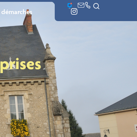
 démarches
prises