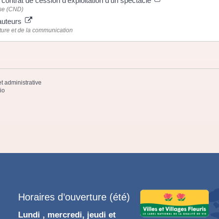
 contrat de cession d'exploitation d'un spectacle
nse (CND)
 auteurs
lture et de la communication
et administrative
io
Horaires d’ouverture (été)
Lundi , mercredi, jeudi et