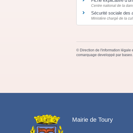
Fiche explicative d'un
Centre national de la da
Sécurité sociale des
Ministère chargé de la cu
©
Direction de l'information légale 
comarquage developpé par
baseo.
Mairie de Toury