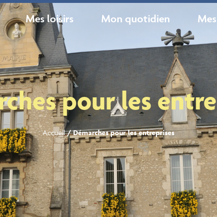
Mes loisirs
Mon quotidien
Mes
ches pour les entre
Accueil
/
Démarches pour les entreprises