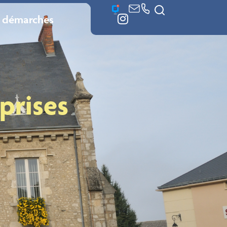
 démarches
prises