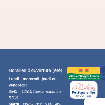
Horaires d’ouverture (été)
Lundi , mercredi, jeudi et
vendredi :
8h45 – 12h15
(après-midis sur
RDV)
Mardi :
8h45-12h15 puis 14h-