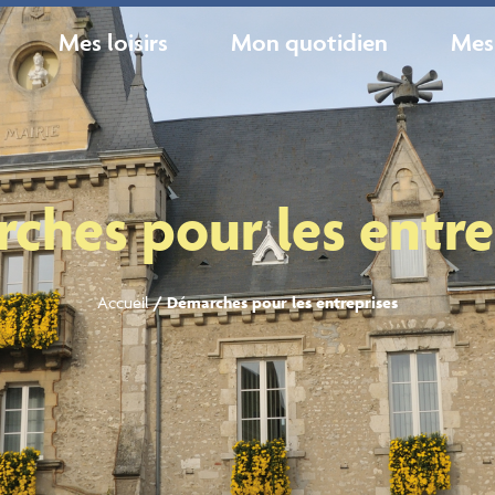
Mes loisirs
Mon quotidien
Mes
ches pour les entre
Accueil
/
Démarches pour les entreprises